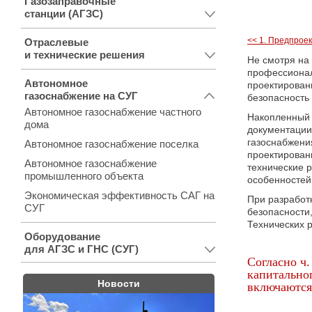
Газозаправочные
станции (АГЗС)
<< 1. Предпроек
Отраслевые
и технические решения
Не смотря на
профессионал
Автономное
проектирован
газоснабжение на СУГ
безопасность 
Автономное газоснабжение частного
Накопленный 
дома
документации
газоснабжени
Автономное газоснабжение поселка
проектирован
Автономное газоснабжение
технические 
промышленного объекта
особенностей
Экономическая эффективность САГ на
При разработ
СУГ
безопасности
Технических 
Оборудование
для АГЗС и ГНС (СУГ)
Согласно ч.
капитально
Новости
включаются