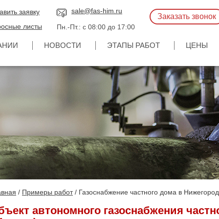
sale@fas-him.ru
авить заявку
Заказать звонок
осные листы
Пн.-Пт.: с 08:00 до 17:00
АНИИ
НОВОСТИ
ЭТАПЫ РАБОТ
ЦЕНЫ
авная
Примеры работ
/ Газоснабжение частного дома в Нижегород
бъект автономного газоснабжения частн