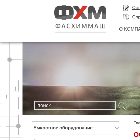
Ост
Опр
О КОМП
Гл
Емкостное оборудование
О