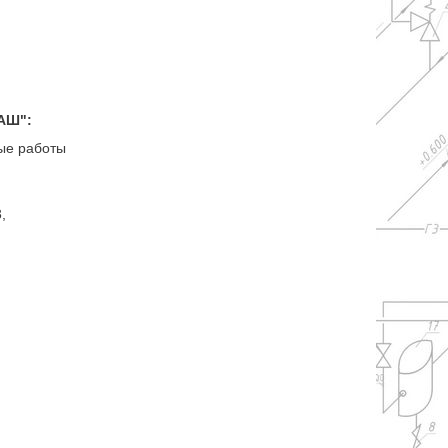
АШ":
ные работы
3,