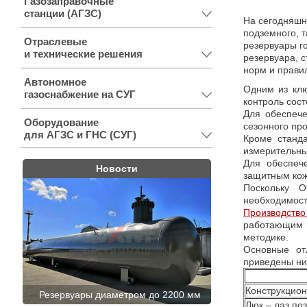
Газозаправочные
станции (АГЗС)
На сегодняшн
подземного, 
Отраслевые
резервуары г
и технические решения
резервуара, 
норм и прави
Автономное
Одним из клю
газоснабжение на СУГ
контроль сост
Для обеспече
Оборудование
сезонного пр
для АГЗС и ГНС (СУГ)
Кроме станда
измерительны
Для обеспеч
Новости
защитным кож
Поскольку 
необходимост
Производство
работающим п
методике.
Основные от
приведены ни
Конструкцио
Резервуары диаметром до 2200 мм
Люк – лаз по