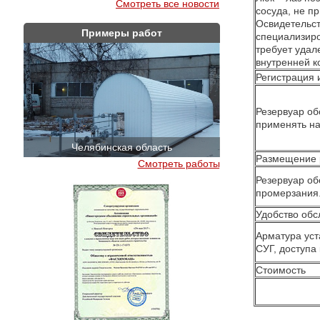
Смотреть все новости
сосуда, не п
Освидетельс
Примеры работ
специализиро
требует удал
внутренней к
Регистрация
Резервуар об
применять на
Челябинская область
Краснодар
Размещение 
Смотреть работы
Резервуар об
промерзания
Удобство об
Арматура уст
СУГ, доступа
Стоимость