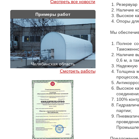
Смотреть все новости
Резервуар 
Наличие ко
Примеры работ
Высокое ка
Опоры для
Мы обеспечи
Полное со
Таможенно
Наличие вы
0,6 м, а т
Челябинская область
Краснодар
Надежную р
Смотреть работы
Толщина м
процессов,
Антикорро
Высокое ка
соединени
100% контр
Гидравлич
партии;
Пневматич
проведен
Промышлен
Предложение 