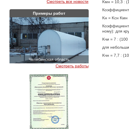
Смотреть все новости
Kмн = 10,3 : (1
Коэффициент 
Примеры работ
Kн = Kсн Kмн =
Коэффициенты
ному): для кр
Kчи = 7 : (100 
для небольши
Kчн = 7,7 : (10
Челябинская область
Краснодар
Смотреть работы