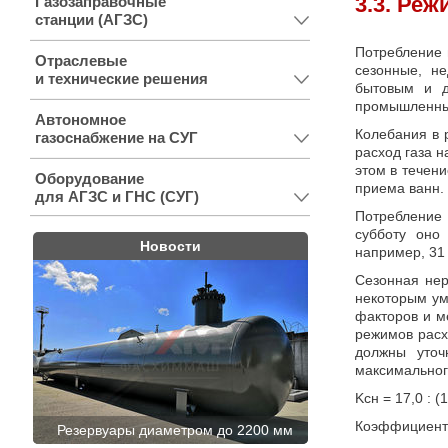
3.3. Ре
Газозаправочные
станции (АГЗС)
Потребление 
Отраслевые
сезонные, н
и технические решения
бытовым и д
промышленны
Автономное
Колебания в 
газоснабжение на СУГ
расход газа 
этом в течен
Оборудование
приема ванн.
для АГЗС и ГНС (СУГ)
Потребление 
субботу оно
Новости
например, 31 
Сезонная нер
некоторым ум
факторов и м
режимов расх
должны уточ
максимального
Kсн = 17,0 : (1
Коэффициент 
Резервуары диаметром до 2200 мм