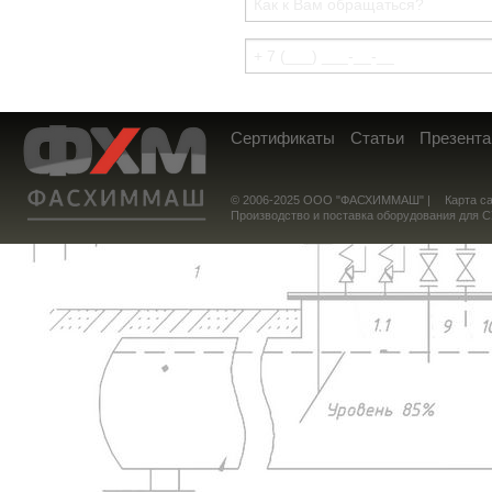
Сертификаты
Статьи
Презента
© 2006-2025 ООО "ФАСХИММАШ" |
Карта с
Производство и поставка оборудования для 