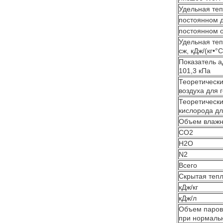
Удельная тепл
постоянном 
постоянном 
Удельная те
сж, кДж/(кг•°
Показатель а
101,3 кПа
Теоретическ
воздуха для г
Теоретическ
кислорода дл
Объем влажны
CO2
H2O
N2
Всего
Скрытая тепл
кДж/кг
кДж/л
Объем паров 
при нормальн