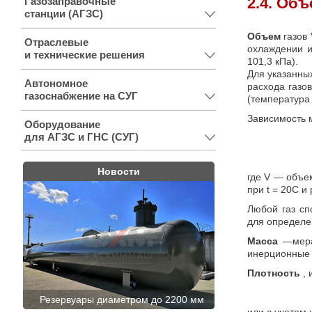
2.4. Об
Газозаправочные
станции (АГЗС)
Объем
газов 
Отраслевые
охлаждении и
и технические решения
101,3 кПа).
Для указанны
Автономное
расхода газо
газоснабжение на СУГ
(температура
Зависимость 
Оборудование
для АГЗС и ГНС (СУГ)
Новости
где V — объем
при t = 20С и 
Любой газ сп
для определе
Масса
—мера
инерционные 
Плотность
, 
Резервуары диаметром до 2200 мм