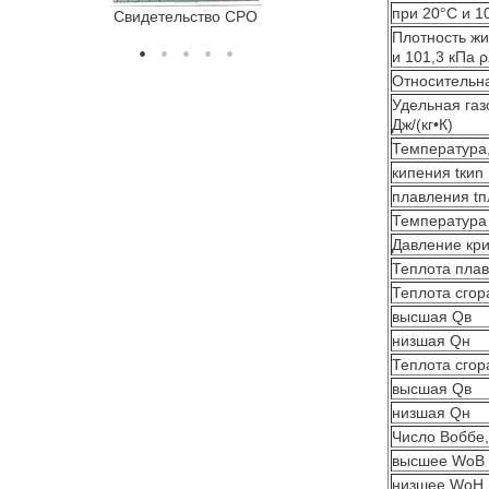
при 20°С и 1
Свидетельство СРО
Сертификат соотв
Плотность жи
и 101,3 кПа 
Относительна
Удельная газ
Дж/(кг•К)
Температура,
кипения tкиn
плавления tп
Температура 
Давление кри
Теплота плав
Теплота сгор
высшая Qв
низшая Qн
Теплота сгор
высшая Qв
низшая Qн
Число Воббе
высшее WoB
низшее WoH