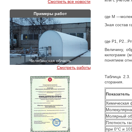
или с учетом
Смотреть все новости
Примеры работ
где М —молеку
Зная состав 
где P1, P2...
Величину, об
килограмм (м3
понятием отн
Челябинская область
Краснодар
Смотреть работы
Таблица 2.3.
сгорания.
Показатель
Химическая 
Молекулярна
Молярный об
Плотность га
при 0°С и 10