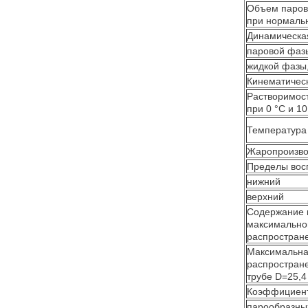
Объем паров 
при нормальн
Динамическая
паровой фазы
жидкой фазы,
Кинематическ
Растворимост
при 0 °С и 10
Температура 
Жаропроизвод
Пределы восп
нижний
верхний
Содержание в
максимально
распростран
Максимальна
распростране
трубе D=25,4
Коэффициент 
парообразны