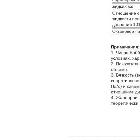
жидких λж
Отношение о
жидкости при
давлении 101
Октановое ч
Примечания:
1. Число Воб
условиях, хар
2. Показател
объеме.
3. Вязкость (
сопротивлени
Па*с) и кинем
отношение ди
4. Жаропроиз
теоретически 